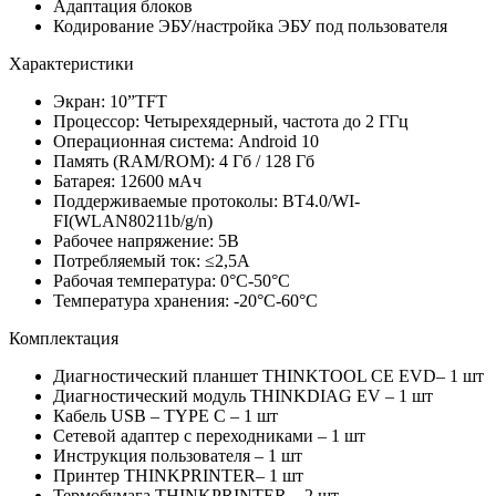
Адаптация блоков
Кодирование ЭБУ/настройка ЭБУ под пользователя
Характеристики
Экран: 10”TFT
Процессор: Четырехядерный, частота до 2 ГГц
Операционная система: Android 10
Память (RAM/ROM): 4 Гб / 128 Гб
Батарея: 12600 мАч
Поддерживаемые протоколы: BT4.0/WI-
FI(WLAN80211b/g/n)
Рабочее напряжение: 5В
Потребляемый ток: ≤2,5А
Рабочая температура: 0°С-50°С
Температура хранения: -20°С-60°С
Комплектация
Диагностический планшет THINKTOOL CE EVD– 1 шт
Диагностический модуль THINKDIAG EV – 1 шт
Кабель USB – TYPE C – 1 шт
Сетевой адаптер с переходниками – 1 шт
Инструкция пользователя – 1 шт
Принтер THINKPRINTER– 1 шт
Термобумага THINKPRINTER – 2 шт