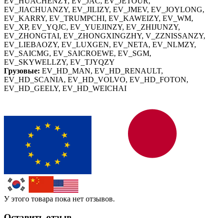
EV_HUACHENZY, EV_JAC, EV_JETOUR,
EV_JIACHUANZY, EV_JILIZY, EV_JMEV, EV_JOYLONG,
EV_KARRY, EV_TRUMPCHI, EV_KAWEIZY, EV_WM,
EV_XP, EV_YQJC, EV_YUEJINZY, EV_ZHIJUNZY,
EV_ZHONGTAI, EV_ZHONGXINGZHY, V_ZZNISSANZY,
EV_LIEBAOZY, EV_LUXGEN, EV_NETA, EV_NLMZY,
EV_SAICMG, EV_SAICROEWE, EV_SGM,
EV_SKYWELLZY, EV_TJYQZY
Грузовые:
EV_HD_MAN, EV_HD_RENAULT,
EV_HD_SCANIA, EV_HD_VOLVO, EV_HD_FOTON,
EV_HD_GEELY, EV_HD_WEICHAI
У этого товара пока нет отзывов.
Оставить отзыв