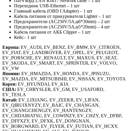
Патч корд LAN RJ45 / Network cable – 1 шт
Переходник USB-Ethernet – 1 шт
Главный кабель (OBD I Adapter) – 1 шт
Кабель питания от прикуривателя Lighter – 1 шт
Предохранители (AC250V/5A,φ6*30mm) – 2 шт
Предохранители (AC250V/5A,φ5*20mm) – 4 шт
Кабель питания от АКБ Clipper – 1 шт
Кейс– 1 шт
Европа:
EV_AUDI, EV_BENZ, EV_BMW, EV_CITROEN,
EV_FIAT, EV_LANDROVER, EV_OPEL, EV_PEUGEOT,
EV_PORSCHE, EV_RENAULT, EV_MAXUS, EV_SEAT,
EV_SKODA, EV_SMART, EV_SPRINTER, EV_VOLVO,
EV_VW
Япония:
EV_HMAZDA, EV_HONDA, EV_JPISUZU,
EV_MAZDA, EV_MITSUBISHI, EV_NISSAN, EV_TOYOTA
Корея:
EV_HYUNDAI, EV_KIA
США:
EV_CHRYSLER, EV_GM, EV_USAFORD,
EV_TESLA
Китай:
EV_LIXIANG, EV_ZEEKR, EV_LIFAN,
EV_QIRUIXNYZY, EV_BAIC, EV_CHANGAN,
EV_CHANGCHENGZY, EV_HANTENGZY,
EV_CHDAIHATSU, EV_COWINZY, EV_CHZY, EV_DFBF,
EV_DFFXZY, EV_DFXK, EV_DONGNAN,
EV_BORGWARD, EV_FLYER, EV_FUTIAN, EV_HCXY,