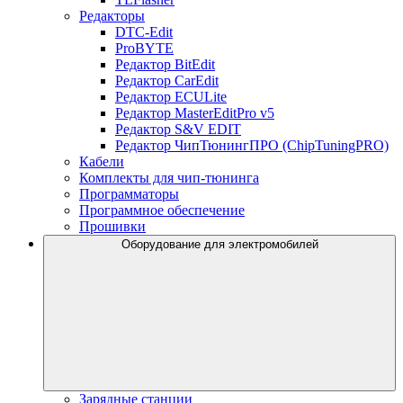
Редакторы
DTС-Edit
ProBYTE
Редактор BitEdit
Редактор CarEdit
Редактор ECULite
Редактор MasterEditPro v5
Редактор S&V EDIT
Редактор ЧипТюнингПРО (ChipTuningPRO)
Кабели
Комплекты для чип-тюнинга
Программаторы
Программное обеспечение
Прошивки
Оборудование для электромобилей
Зарядные станции