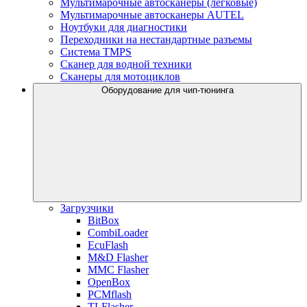
Мультимарочные автосканеры (легковые)
Мультимарочные автосканеры AUTEL
Ноутбуки для диагностики
Переходники на нестандартные разъемы
Система TMPS
Сканер для водной техники
Сканеры для мотоциклов
Оборудование для чип-тюнинга
Загрузчики
BitBox
CombiLoader
EcuFlash
M&D Flasher
MMC Flasher
OpenBox
PCMflash
TLFlasher